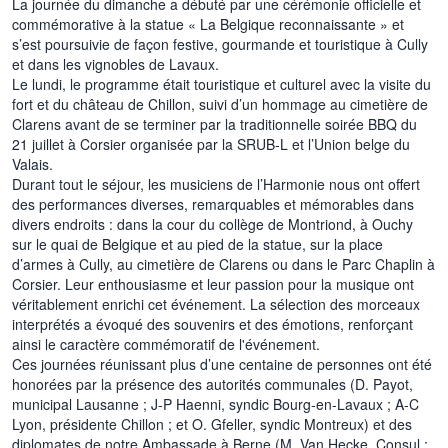
La journée du dimanche a débuté par une cérémonie officielle et
commémorative à la statue « La Belgique reconnaissante » et
s’est poursuivie de façon festive, gourmande et touristique à Cully
et dans les vignobles de Lavaux.
Le lundi, le programme était touristique et culturel avec la visite du
fort et du château de Chillon, suivi d’un hommage au cimetière de
Clarens avant de se terminer par la traditionnelle soirée BBQ du
21 juillet à Corsier organisée par la SRUB-L et l’Union belge du
Valais.
Durant tout le séjour, les musiciens de l’Harmonie nous ont offert
des performances diverses, remarquables et mémorables dans
divers endroits : dans la cour du collège de Montriond, à Ouchy
sur le quai de Belgique et au pied de la statue, sur la place
d’armes à Cully, au cimetière de Clarens ou dans le Parc Chaplin à
Corsier. Leur enthousiasme et leur passion pour la musique ont
véritablement enrichi cet événement. La sélection des morceaux
interprétés a évoqué des souvenirs et des émotions, renforçant
ainsi le caractère commémoratif de l'événement.
Ces journées réunissant plus d’une centaine de personnes ont été
honorées par la présence des autorités communales (D. Payot,
municipal Lausanne ; J-P Haenni, syndic Bourg-en-Lavaux ; A-C
Lyon, présidente Chillon ; et O. Gfeller, syndic Montreux) et des
diplomates de notre Ambassade à Berne (M. Van Hecke, Consul ;