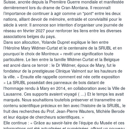
Suisse, ancrée depuis la Première Guerre mondiale et manifestée
dernièrement lors du drame de Cran-Montana. Il reconnaît
l’importance de continuer à agir comme un "pont" entre les deux
nations, alliant devoir de mémoire, entraide et convivialité pour le
siècle à venir. Il annonce son intention d’organiser une journée de
réseau en février 2027 pour renforcer les liens entre les diverses
associations belges du pays.
Dans son allocution, Yolande Dupret explique le lien entre
l’Héroïne Mary Widmer-Curtat et le centenaire de la SRUBL et en
pourquoi le choix de Montreux « revêt une signification toute
particulière. Le lien entre la famille Widmer-Curtat et la Belgique
est ancré dans ce terroir : le Dr Widmer, époux de Mary, fut le
fondateur de la prestigieuse Clinique Valmont sur les hauteurs de
la ville. » Ensuite elle rappelle comment est née cette exposition
« La SRUBL possédait des panneaux de bois datant de
l'hommage rendu à Mary en 2014, en collaboration avec la Ville de
Lausanne. Ces supports avaient voyagé ( …) Et le temps les avait
marqués. Nous souhaitions toutefois préserver et transmettre ce
contenu scientifique précieux en lien avec l’histoire de la SRUBL, le
fruit des recherches du Prof. Jean-Pierre Wauters, Michèle Berode
et leur équipe de chercheurs scientifiques. »
Elle continue : « Grâce au savoir-faire de l’équipe du Musée et ces
informations ont été actualisées et numérisées, offrant un nouveau