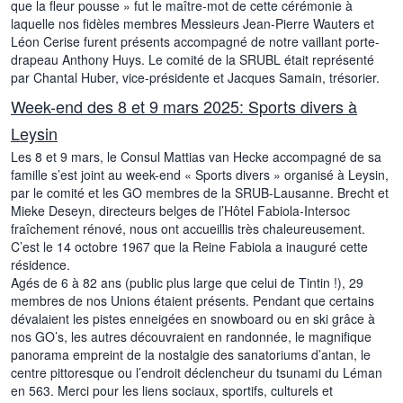
que la fleur pousse » fut le maître-mot de cette cérémonie à
laquelle nos fidèles membres Messieurs Jean-Pierre Wauters et
Léon Cerise furent présents accompagné de notre vaillant porte-
drapeau Anthony Huys. Le comité de la SRUBL était représenté
par Chantal Huber, vice-présidente et Jacques Samain, trésorier.
Week-end des 8 et 9 mars 2025: Sports divers à
Leysin
Les 8 et 9 mars, le Consul Mattias van Hecke accompagné de sa
famille s’est joint au week-end « Sports divers » organisé à Leysin,
par le comité et les GO membres de la SRUB-Lausanne. Brecht et
Mieke Deseyn, directeurs belges de l’Hôtel Fabiola-Intersoc
fraîchement rénové, nous ont accueillis très chaleureusement.
C’est le 14 octobre 1967 que la Reine Fabiola a inauguré cette
résidence.
Agés de 6 à 82 ans (public plus large que celui de Tintin !), 29
membres de nos Unions étaient présents. Pendant que certains
dévalaient les pistes enneigées en snowboard ou en ski grâce à
nos GO’s, les autres découvraient en randonnée, le magnifique
panorama empreint de la nostalgie des sanatoriums d’antan, le
centre pittoresque ou l’endroit déclencheur du tsunami du Léman
en 563. Merci pour les liens sociaux, sportifs, culturels et