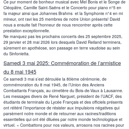
Ce pur moment de bonheur musical avec Mel Bonis et le Songe de
Cléopâtre, Camille Saint-Saëns et le Concerto pour piano n°5 en
fa majeur ainsi que Johannes Brahms et la Symphonie n°4 en mi
mineur, ont ravi les 25 membres de notre Union présents! David
nous a ensuite fait l'honneur de nous rencontrer après cette
prestation exceptionnelle.
Ne manquez pas les prochains concerts des 25 septembre 2025,
29 janvier et 28 mai 2026 lors desquels David Reiland terminera,
sûrement en apothéose, son passage en terre vaudoise au sein
du Sinfonietta.
Samedi 3 mai 2025: Commémoration de l’armistice
du 8 mai 1945
Ce samedi 3 mai s’est déroulée la 80ème cérémonie, de
commémoration du 8 mai 1945, de l’Union des Anciens
Combattants Français, au cimetière du Bois-de-Vaux à Lausanne.
Les messages divers de René Narguet, président de l’UACF, des
étudiants de terminale du Lycée Français et des officiels présents
ont réitéré l’importance de résister aux impulsions négatives qui
parsèment notre monde et de retourner aux racines/traditions
essentielles qui ont été diluées par notre monde technologique et
virtuel. « Combattons pour nos valeurs, arrosons nos racines pour