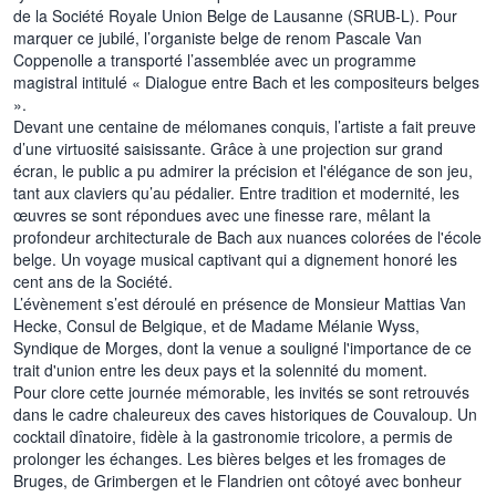
de la Société Royale Union Belge de Lausanne (SRUB-L). Pour
marquer ce jubilé, l’organiste belge de renom Pascale Van
Coppenolle a transporté l’assemblée avec un programme
magistral intitulé « Dialogue entre Bach et les compositeurs belges
».
Devant une centaine de mélomanes conquis, l’artiste a fait preuve
d’une virtuosité saisissante. Grâce à une projection sur grand
écran, le public a pu admirer la précision et l'élégance de son jeu,
tant aux claviers qu’au pédalier. Entre tradition et modernité, les
œuvres se sont répondues avec une finesse rare, mêlant la
profondeur architecturale de Bach aux nuances colorées de l'école
belge. Un voyage musical captivant qui a dignement honoré les
cent ans de la Société.
L’évènement s’est déroulé en présence de Monsieur Mattias Van
Hecke, Consul de Belgique, et de Madame Mélanie Wyss,
Syndique de Morges, dont la venue a souligné l'importance de ce
trait d'union entre les deux pays et la solennité du moment.
Pour clore cette journée mémorable, les invités se sont retrouvés
dans le cadre chaleureux des caves historiques de Couvaloup. Un
cocktail dînatoire, fidèle à la gastronomie tricolore, a permis de
prolonger les échanges. Les bières belges et les fromages de
Bruges, de Grimbergen et le Flandrien ont côtoyé avec bonheur