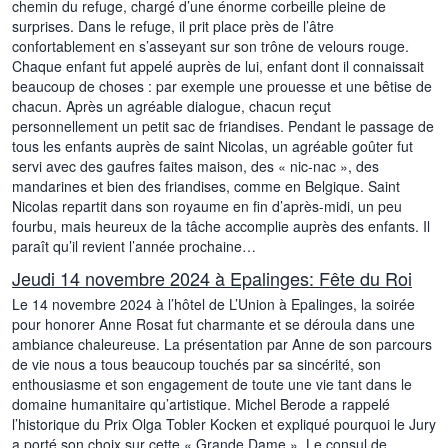
chemin du refuge, chargé d’une énorme corbeille pleine de
surprises. Dans le refuge, il prit place près de l’âtre
confortablement en s’asseyant sur son trône de velours rouge.
Chaque enfant fut appelé auprès de lui, enfant dont il connaissait
beaucoup de choses : par exemple une prouesse et une bêtise de
chacun. Après un agréable dialogue, chacun reçut
personnellement un petit sac de friandises. Pendant le passage de
tous les enfants auprès de saint Nicolas, un agréable goûter fut
servi avec des gaufres faites maison, des « nic-nac », des
mandarines et bien des friandises, comme en Belgique. Saint
Nicolas repartit dans son royaume en fin d’après-midi, un peu
fourbu, mais heureux de la tâche accomplie auprès des enfants. Il
paraît qu’il revient l’année prochaine…
Jeudi 14 novembre 2024 à Epalinges: Fête du Roi
Le 14 novembre 2024 à l’hôtel de L’Union à Epalinges, la soirée
pour honorer Anne Rosat fut charmante et se déroula dans une
ambiance chaleureuse. La présentation par Anne de son parcours
de vie nous a tous beaucoup touchés par sa sincérité, son
enthousiasme et son engagement de toute une vie tant dans le
domaine humanitaire qu’artistique. Michel Berode a rappelé
l’historique du Prix Olga Tobler Kocken et expliqué pourquoi le Jury
a porté son choix sur cette « Grande Dame ». Le consul de