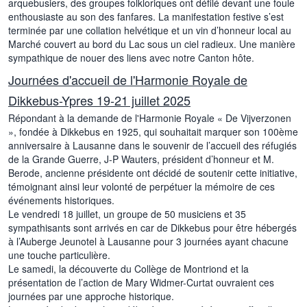
arquebusiers, des groupes folkloriques ont défilé devant une foule
enthousiaste au son des fanfares. La manifestation festive s’est
terminée par une collation helvétique et un vin d’honneur local au
Marché couvert au bord du Lac sous un ciel radieux. Une manière
sympathique de nouer des liens avec notre Canton hôte.
Journées d'accueil de l'Harmonie Royale de
Dikkebus-Ypres 19-21 juillet 2025
Répondant à la demande de l'Harmonie Royale « De Vijverzonen
», fondée à Dikkebus en 1925, qui souhaitait marquer son 100ème
anniversaire à Lausanne dans le souvenir de l’accueil des réfugiés
de la Grande Guerre, J-P Wauters, président d’honneur et M.
Berode, ancienne présidente ont décidé de soutenir cette initiative,
témoignant ainsi leur volonté de perpétuer la mémoire de ces
événements historiques.
Le vendredi 18 juillet, un groupe de 50 musiciens et 35
sympathisants sont arrivés en car de Dikkebus pour être hébergés
à l’Auberge Jeunotel à Lausanne pour 3 journées ayant chacune
une touche particulière.
Le samedi, la découverte du Collège de Montriond et la
présentation de l’action de Mary Widmer-Curtat ouvraient ces
journées par une approche historique.