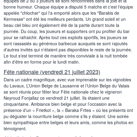
équipes de 2 ou 3 joueurs se sont rencontrées dans la joie et la
bonne humeur. Chaque équipe a disputé 5 matchs et c'est l'équipe
appelée "chlochar" qui l'a emporté alors que les "Barakis de
Kermesse" ont été les meilleurs perdants. Un grand soleil et un
beau ciel bleu ont également été de la partie durant toute la
journée. Du coup, les joueurs et supporters ont pu profiter du bar
pour se rafraichir. Après tout ces exploits sportifs, les joueurs se
sont rassasiés au généreux barbecue auxquels se sont rajoutés
d'autres invités qui n'étaient pas disponibles le reste de la journée.
Le tout s'est terminé de manière très conviviale à la nuit tombée
afin d'être en forme pour le lundi matin.
Fête nationale (vendredi 21 juillet 2023)
Dans un cadre magnifique, avec vue imprenable sur les vignobles
du Lavaux, L’Union Belge de Lausanne et l’Union Belge du Valais
se sont réunis pour fêter leur Fête nationale chez le vigneron
Neyroud Fonjallaz ce vendredi 21 juillet. Ils étaient une
cinquantaine. Ambiance bien belge et pour l’occasion avec la
présence d’un « Frietkot », la « Baraka Frites » où les présents ont
pu déguster la nourriture belge comme s’ils y étaient. Une soirée
bien sympathique entre belges et leurs amis, comme les photos en
témoignent.