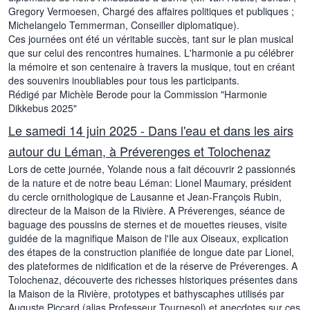
Gregory Vermoesen, Chargé des affaires politiques et publiques ;
Michelangelo Temmerman, Conseiller diplomatique).
Ces journées ont été un véritable succès, tant sur le plan musical
que sur celui des rencontres humaines. L'harmonie a pu célébrer
la mémoire et son centenaire à travers la musique, tout en créant
des souvenirs inoubliables pour tous les participants.
Rédigé par Michèle Berode pour la Commission "Harmonie
Dikkebus 2025"
Le samedi 14 juin 2025 - Dans l'eau et dans les airs
autour du Léman, à Préverenges et Tolochenaz
Lors de cette journée, Yolande nous a fait découvrir 2 passionnés
de la nature et de notre beau Léman: Lionel Maumary, président
du cercle ornithologique de Lausanne et Jean-François Rubin,
directeur de la Maison de la Rivière. A Préverenges, séance de
baguage des poussins de sternes et de mouettes rieuses, visite
guidée de la magnifique Maison de l'Ile aux Oiseaux, explication
des étapes de la construction planifiée de longue date par Lionel,
des plateformes de nidification et de la réserve de Préverenges. A
Tolochenaz, découverte des richesses historiques présentes dans
la Maison de la Rivière, prototypes et bathyscaphes utilisés par
Auguste Piccard (alias Professeur Tournesol) et anecdotes sur ces