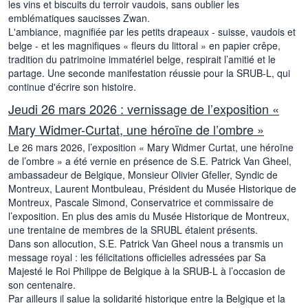
les vins et biscuits du terroir vaudois, sans oublier les
emblématiques saucisses Zwan.
L'ambiance, magnifiée par les petits drapeaux - suisse, vaudois et
belge - et les magnifiques « fleurs du littoral » en papier crêpe,
tradition du patrimoine immatériel belge, respirait l’amitié et le
partage. Une seconde manifestation réussie pour la SRUB-L, qui
continue d'écrire son histoire.
Jeudi 26 mars 2026 : vernissage de l’exposition «
Mary Widmer-Curtat, une héroïne de l’ombre »
Le 26 mars 2026, l’exposition « Mary Widmer Curtat, une héroïne
de l’ombre » a été vernie en présence de S.E. Patrick Van Gheel,
ambassadeur de Belgique, Monsieur Olivier Gfeller, Syndic de
Montreux, Laurent Montbuleau, Président du Musée Historique de
Montreux, Pascale Simond, Conservatrice et commissaire de
l’exposition. En plus des amis du Musée Historique de Montreux,
une trentaine de membres de la SRUBL étaient présents.
Dans son allocution, S.E. Patrick Van Gheel nous a transmis un
message royal : les félicitations officielles adressées par Sa
Majesté le Roi Philippe de Belgique à la SRUB-L à l’occasion de
son centenaire.
Par ailleurs il salue la solidarité historique entre la Belgique et la