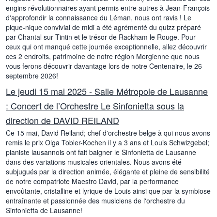
engins révolutionnaires ayant permis entre autres à Jean-François
d'approfondir la connaissance du Léman, nous ont ravis ! Le
pique-nique convivial de midi a été agrémenté du quizz préparé
par Chantal sur Tintin et le trésor de Rackham le Rouge. Pour
ceux qui ont manqué cette journée exceptionnelle, allez découvrir
ces 2 endroits, patrimoine de notre région Morgienne que nous
vous ferons découvrir davantage lors de notre Centenaire, le 26
septembre 2026!
Le jeudi 15 mai 2025 - Salle Métropole de Lausanne
: Concert de l’Orchestre Le Sinfonietta sous la
direction de DAVID REILAND
Ce 15 mai, David Reiland; chef d'orchestre belge à qui nous avons
remis le prix Olga Tobler-Kochen il y a 3 ans et Louis Schwizgebel;
pianiste lausannois ont fait baigner le Sinfonietta de Lausanne
dans des variations musicales orientales. Nous avons été
subjugués par la direction animée, élégante et pleine de sensibilité
de notre compatriote Maestro David, par la performance
envoûtante, cristalline et lyrique de Louis ainsi que par la symbiose
entraînante et passionnée des musiciens de l'orchestre du
Sinfonietta de Lausanne!