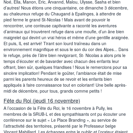
Noé, Ella, Manon, Eric, Arvannd, Malou, Ulysse, Sasha et bien
d’autres! Nous étions une cinquantaine, ce dimanche 3 décembre,
au chaleureux refuge du Chaugand à Epalinges, à attendre de
pied ferme le grand St-Nicolas ! Mais avant de pouvoir le
rencontrer, une conteuse captivante a raconté les aventures
d’animaux qui trouvèrent refuge dans une moufle, d’un âne bien
maigrelet qui devint un vrai héros et même d’une gentille araignée.
Et puis, IL est arrivé! Tirant son lourd traîneau dans un
environnement magnifique et sous le son du cor des Alpes... Dans
le refuge, près de l’âtre bien revigorant, St- Nicolas a alors pris le
temps d’écouter et de bavarder avec chacun des enfants leur
offrant, bien sûr, quelques friandises ! Nous le remercions pour sa
sincère implication! Pendant le goûter, l’ambiance était de mise
parmi les parents heureux de se revoir et les enfants bien
appliqués à faire connaissance tout en coloriant! Une belle après-
midi de décembre, pour tous, grands comme petits !
Fête du Roi (jeudi 16 novembre)
A l’occasion de la Fête du Roi, le 16 novembre à Pully, les
membres de la SRUB-L et des sympathisants ont pu écouter une
conférence sur le sujet « Le Place Branding », au service de
l’attractivité des territoires, présenté par le Professeur belge
Vincent Mabillard. Les échanges entre le public et l’orateur étaient