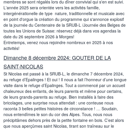
membres se sont régalés lors du dîner convivial qui s'en est suivi.
L'année 2025 sera orientée vers les activités famille,
intergénérationelle de type nature, traditionnelle et musicale avec
en point d'orgue la création du programme qui s'annonce explosif
de la journée du Centenaire de la SRUB-L /Journée des Belges de
toutes les Unions de Suisse: réservez déjà dans vos agendas la
date du 26 septembre 2026 à Morges!
Entretemps, venez nous rejoindre nombreux en 2025 à nos
activités!
Dimanche 8 décembre 2024: GOUTER DE LA
SAINT-NICOLAS
St Nicolas est passé à la SRUB-L, le dimanche 7 décembre 2024,
au refuge d’Epalinges ! Et oui ! Il nous a fait l’honneur d’une longue
visite dans le refuge d’Epalinges. Tout a commencé par un accueil
chaleureux des enfants, de leurs parents et même pour certains,
de leurs grands-parents au refuge. Bien installés à faire des
bricolages, une surprise nous attendait : une conteuse nous
raconta 3 belles petites histoires de circonstance ! … Soudain,
nous entendîmes le son du cor des Alpes. Tous, nous nous
précipitâmes dehors près de la petite fontaine en bois. C’est alors
que nous aperçûmes saint Nicolas, tirant son traîneau sur le