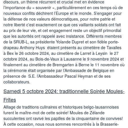
discours, un thème récurrent et crucial met en évidence
l’importance du « souvenir », particulièrement en ces temps où de
nouveaux conflits déchirent l’Europe et le monde. S’engager pour
la défense de nos valeurs démocratiques, pour notre patrie et
notre liberté c’est exactement ce que ces vaillants soldats ont fait
au prix de leur vie, et cet engagement reste un objectif primordial
que les autorités ont rappelé avec insistance. Différents membres
de la SRUB-L, sa présidente Yolande Dupret et son fidèle porte-
drapeau Anthony Huys étaient présents au cimetière de Tavalles
à Bex le 26 octobre 2024, au cimetière de Larret à Leysin le 27
octobre 2024, au Bois-de-Vaux à Lausanne le 9 novembre 2024 et
finalement au cimetière de Bremgarten à Berne le 11 novembre où
la cérémonie était organisée par l’Ambassade de Belgique en
présence de S.E. l’Ambassadeur Pascal Heyman et de ses
collaborateurs.
Samedi 5 octobre 2024: traditionnelle Soirée Moules-
Frites
Alliage de traditions culinaires et historiques belgo-lausannoises
furent le maître-mot de cette soirée! Moules de Zélande
succulentes ont ravivé les papilles de la cinquantaine de convives!
À cette occasion, nous nous sommes rencontrés à la Brasserie-