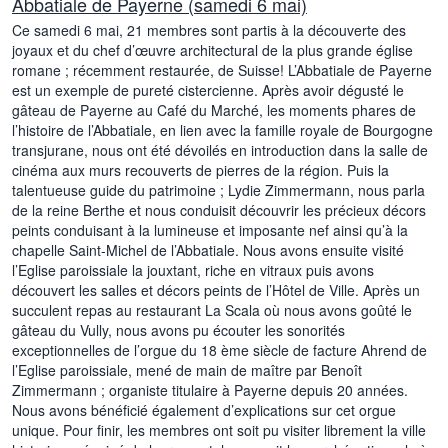
Abbatiale de Payerne (samedi 6 mai)
Ce samedi 6 mai, 21 membres sont partis à la découverte des
joyaux et du chef d’œuvre architectural de la plus grande église
romane ; récemment restaurée, de Suisse! L’Abbatiale de Payerne
est un exemple de pureté cistercienne. Après avoir dégusté le
gâteau de Payerne au Café du Marché, les moments phares de
l’histoire de l’Abbatiale, en lien avec la famille royale de Bourgogne
transjurane, nous ont été dévoilés en introduction dans la salle de
cinéma aux murs recouverts de pierres de la région. Puis la
talentueuse guide du patrimoine ; Lydie Zimmermann, nous parla
de la reine Berthe et nous conduisit découvrir les précieux décors
peints conduisant à la lumineuse et imposante nef ainsi qu’à la
chapelle Saint-Michel de l’Abbatiale. Nous avons ensuite visité
l’Eglise paroissiale la jouxtant, riche en vitraux puis avons
découvert les salles et décors peints de l’Hôtel de Ville. Après un
succulent repas au restaurant La Scala où nous avons goûté le
gâteau du Vully, nous avons pu écouter les sonorités
exceptionnelles de l’orgue du 18 ème siècle de facture Ahrend de
l’Eglise paroissiale, mené de main de maître par Benoît
Zimmermann ; organiste titulaire à Payerne depuis 20 années.
Nous avons bénéficié également d’explications sur cet orgue
unique. Pour finir, les membres ont soit pu visiter librement la ville