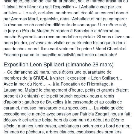
historique, équipé de leur smartphone, soit le marché artisanal où
il faisait bon flâner ou soit l’exposition « L’Abbatiale vue par les
artistes ». Le soir, certains membres ont écouté un concert donné
par Andreas Marti, organiste, dans l’Abbatiale et ont pu comparer
la résonance oh combien différente de son orgue ! Le même soir,
le jury du Prix du Musée Européen à Barcelone a décerné au
musée Payernois une recommendation spéciale. Si vous n’avez pu
nous joindre, prévoyez de visiter ce patrimoine historique à deux
pas de chez nous ! Il en vaut vraiment la peine ! Merci Chantal et
Yolande pour cette magnifique activité culturelle et culinaire!
Exposition Léon Spilliaert (dimanche 26 mars)
« Ce dimanche 26 mars, nous étions une quarantaine de
membres de la SRUB-L à visiter l’exposition « Léon Spilliaert…
Avec la mer du Nord… », à la Fondation de l’Hermitage, à
Lausanne. Malgré le changement d’heure, petits et grands étaient
présent (9 enfants) et le petit brunch copieux nous a remis
d’aplomb : gaufres de Bruxelles à la cassonade et au coulis de
caramel, mousse mascarpone au speculoos,… La visite guidée
exceptionnelle menée avec passion par Patricia Zaggali nous a fait
découvrir cet artiste belge hors du commun du début du 20ème
siècle : marines lumineuses, ambiances nocturnes du bord de mer,
femmes de pêcheurs, arbres élancés, esquisses des premiers