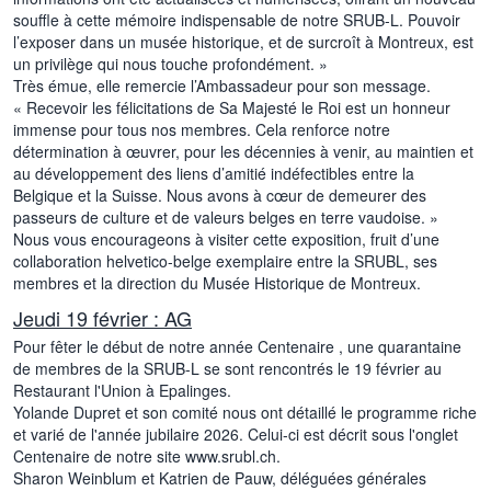
souffle à cette mémoire indispensable de notre SRUB-L. Pouvoir
l’exposer dans un musée historique, et de surcroît à Montreux, est
un privilège qui nous touche profondément. »
Très émue, elle remercie l’Ambassadeur pour son message.
« Recevoir les félicitations de Sa Majesté le Roi est un honneur
immense pour tous nos membres. Cela renforce notre
détermination à œuvrer, pour les décennies à venir, au maintien et
au développement des liens d’amitié indéfectibles entre la
Belgique et la Suisse. Nous avons à cœur de demeurer des
passeurs de culture et de valeurs belges en terre vaudoise. »
Nous vous encourageons à visiter cette exposition, fruit d’une
collaboration helvetico-belge exemplaire entre la SRUBL, ses
membres et la direction du Musée Historique de Montreux.
Jeudi 19 février : AG
Pour fêter le début de notre année Centenaire , une quarantaine
de membres de la SRUB-L se sont rencontrés le 19 février au
Restaurant l'Union à Epalinges.
Yolande Dupret et son comité nous ont détaillé le programme riche
et varié de l'année jubilaire 2026. Celui-ci est décrit sous l'onglet
Centenaire de notre site www.srubl.ch.
Sharon Weinblum et Katrien de Pauw, déléguées générales