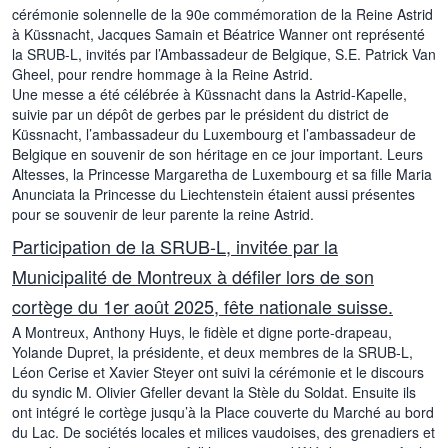
cérémonie solennelle de la 90e commémoration de la Reine Astrid
à Küssnacht, Jacques Samain et Béatrice Wanner ont représenté
la SRUB-L, invités par l’Ambassadeur de Belgique, S.E. Patrick Van
Gheel, pour rendre hommage à la Reine Astrid.
Une messe a été célébrée à Küssnacht dans la Astrid-Kapelle,
suivie par un dépôt de gerbes par le président du district de
Küssnacht, l’ambassadeur du Luxembourg et l’ambassadeur de
Belgique en souvenir de son héritage en ce jour important. Leurs
Altesses, la Princesse Margaretha de Luxembourg et sa fille Maria
Anunciata la Princesse du Liechtenstein étaient aussi présentes
pour se souvenir de leur parente la reine Astrid.
Participation de la SRUB-L, invitée par la
Municipalité de Montreux à défiler lors de son
cortège du 1er août 2025, fête nationale suisse.
A Montreux, Anthony Huys, le fidèle et digne porte-drapeau,
Yolande Dupret, la présidente, et deux membres de la SRUB-L,
Léon Cerise et Xavier Steyer ont suivi la cérémonie et le discours
du syndic M. Olivier Gfeller devant la Stèle du Soldat. Ensuite ils
ont intégré le cortège jusqu’à la Place couverte du Marché au bord
du Lac. De sociétés locales et milices vaudoises, des grenadiers et