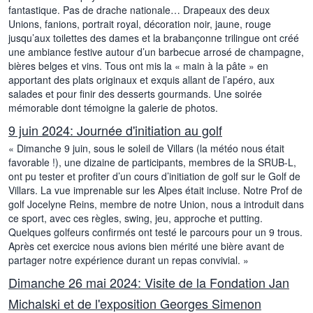
fantastique. Pas de drache nationale… Drapeaux des deux
Unions, fanions, portrait royal, décoration noir, jaune, rouge
jusqu’aux toilettes des dames et la brabançonne trilingue ont créé
une ambiance festive autour d’un barbecue arrosé de champagne,
bières belges et vins. Tous ont mis la « main à la pâte » en
apportant des plats originaux et exquis allant de l’apéro, aux
salades et pour finir des desserts gourmands. Une soirée
mémorable dont témoigne la galerie de photos.
9 juin 2024: Journée d'initiation au golf
« Dimanche 9 juin, sous le soleil de Villars (la météo nous était
favorable !), une dizaine de participants, membres de la SRUB-L,
ont pu tester et profiter d’un cours d’initiation de golf sur le Golf de
Villars. La vue imprenable sur les Alpes était incluse. Notre Prof de
golf Jocelyne Reins, membre de notre Union, nous a introduit dans
ce sport, avec ces règles, swing, jeu, approche et putting.
Quelques golfeurs confirmés ont testé le parcours pour un 9 trous.
Après cet exercice nous avions bien mérité une bière avant de
partager notre expérience durant un repas convivial. »
Dimanche 26 mai 2024: Visite de la Fondation Jan
Michalski et de l'exposition Georges Simenon