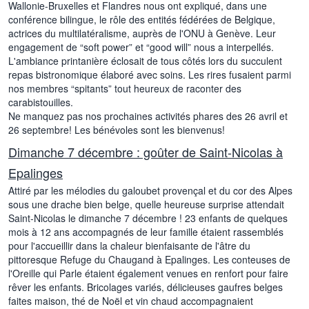
Wallonie-Bruxelles et Flandres nous ont expliqué, dans une
conférence bilingue, le rôle des entités fédérées de Belgique,
actrices du multilatéralisme, auprès de l'ONU à Genève. Leur
engagement de “soft power” et “good will” nous a interpellés.
L'ambiance printanière éclosait de tous côtés lors du succulent
repas bistronomique élaboré avec soins. Les rires fusaient parmi
nos membres “spitants” tout heureux de raconter des
carabistouilles.
Ne manquez pas nos prochaines activités phares des 26 avril et
26 septembre! Les bénévoles sont les bienvenus!
Dimanche 7 décembre : goûter de Saint-Nicolas à
Epalinges
Attiré par les mélodies du galoubet provençal et du cor des Alpes
sous une drache bien belge, quelle heureuse surprise attendait
Saint-Nicolas le dimanche 7 décembre ! 23 enfants de quelques
mois à 12 ans accompagnés de leur famille étaient rassemblés
pour l'accueillir dans la chaleur bienfaisante de l'âtre du
pittoresque Refuge du Chaugand à Epalinges. Les conteuses de
l'Oreille qui Parle étaient également venues en renfort pour faire
rêver les enfants. Bricolages variés, délicieuses gaufres belges
faites maison, thé de Noël et vin chaud accompagnaient