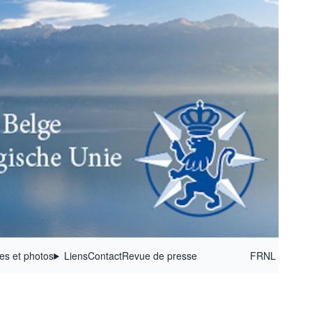
ées et photos
Liens
Contact
Revue de presse
FR
NL