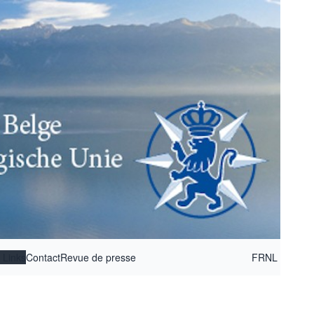
Links
Contact
Revue de presse
FR
NL