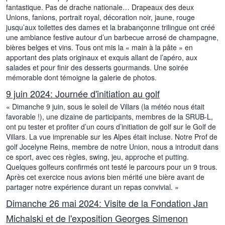
fantastique. Pas de drache nationale… Drapeaux des deux
Unions, fanions, portrait royal, décoration noir, jaune, rouge
jusqu’aux toilettes des dames et la brabançonne trilingue ont créé
une ambiance festive autour d’un barbecue arrosé de champagne,
bières belges et vins. Tous ont mis la « main à la pâte » en
apportant des plats originaux et exquis allant de l’apéro, aux
salades et pour finir des desserts gourmands. Une soirée
mémorable dont témoigne la galerie de photos.
9 juin 2024: Journée d'initiation au golf
« Dimanche 9 juin, sous le soleil de Villars (la météo nous était
favorable !), une dizaine de participants, membres de la SRUB-L,
ont pu tester et profiter d’un cours d’initiation de golf sur le Golf de
Villars. La vue imprenable sur les Alpes était incluse. Notre Prof de
golf Jocelyne Reins, membre de notre Union, nous a introduit dans
ce sport, avec ces règles, swing, jeu, approche et putting.
Quelques golfeurs confirmés ont testé le parcours pour un 9 trous.
Après cet exercice nous avions bien mérité une bière avant de
partager notre expérience durant un repas convivial. »
Dimanche 26 mai 2024: Visite de la Fondation Jan
Michalski et de l'exposition Georges Simenon