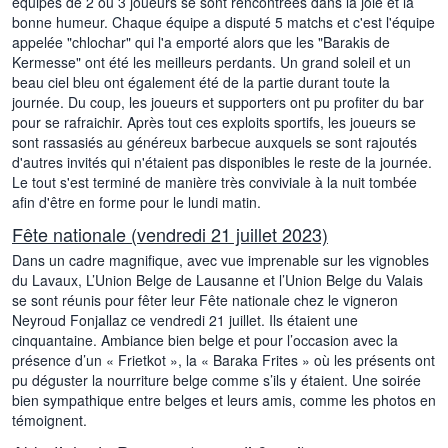
équipes de 2 ou 3 joueurs se sont rencontrées dans la joie et la
bonne humeur. Chaque équipe a disputé 5 matchs et c'est l'équipe
appelée "chlochar" qui l'a emporté alors que les "Barakis de
Kermesse" ont été les meilleurs perdants. Un grand soleil et un
beau ciel bleu ont également été de la partie durant toute la
journée. Du coup, les joueurs et supporters ont pu profiter du bar
pour se rafraichir. Après tout ces exploits sportifs, les joueurs se
sont rassasiés au généreux barbecue auxquels se sont rajoutés
d'autres invités qui n'étaient pas disponibles le reste de la journée.
Le tout s'est terminé de manière très conviviale à la nuit tombée
afin d'être en forme pour le lundi matin.
Fête nationale (vendredi 21 juillet 2023)
Dans un cadre magnifique, avec vue imprenable sur les vignobles
du Lavaux, L’Union Belge de Lausanne et l’Union Belge du Valais
se sont réunis pour fêter leur Fête nationale chez le vigneron
Neyroud Fonjallaz ce vendredi 21 juillet. Ils étaient une
cinquantaine. Ambiance bien belge et pour l’occasion avec la
présence d’un « Frietkot », la « Baraka Frites » où les présents ont
pu déguster la nourriture belge comme s’ils y étaient. Une soirée
bien sympathique entre belges et leurs amis, comme les photos en
témoignent.