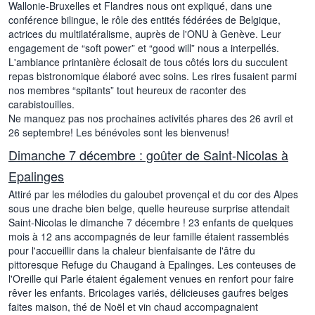
Wallonie-Bruxelles et Flandres nous ont expliqué, dans une
conférence bilingue, le rôle des entités fédérées de Belgique,
actrices du multilatéralisme, auprès de l'ONU à Genève. Leur
engagement de “soft power” et “good will” nous a interpellés.
L'ambiance printanière éclosait de tous côtés lors du succulent
repas bistronomique élaboré avec soins. Les rires fusaient parmi
nos membres “spitants” tout heureux de raconter des
carabistouilles.
Ne manquez pas nos prochaines activités phares des 26 avril et
26 septembre! Les bénévoles sont les bienvenus!
Dimanche 7 décembre : goûter de Saint-Nicolas à
Epalinges
Attiré par les mélodies du galoubet provençal et du cor des Alpes
sous une drache bien belge, quelle heureuse surprise attendait
Saint-Nicolas le dimanche 7 décembre ! 23 enfants de quelques
mois à 12 ans accompagnés de leur famille étaient rassemblés
pour l'accueillir dans la chaleur bienfaisante de l'âtre du
pittoresque Refuge du Chaugand à Epalinges. Les conteuses de
l'Oreille qui Parle étaient également venues en renfort pour faire
rêver les enfants. Bricolages variés, délicieuses gaufres belges
faites maison, thé de Noël et vin chaud accompagnaient