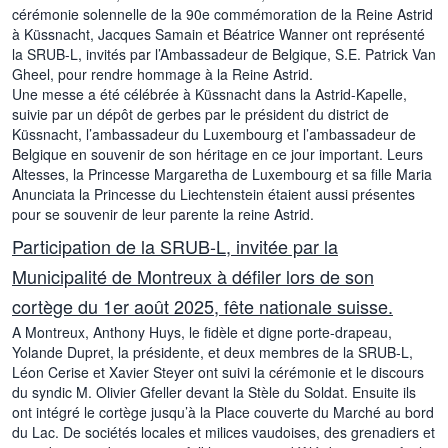
cérémonie solennelle de la 90e commémoration de la Reine Astrid
à Küssnacht, Jacques Samain et Béatrice Wanner ont représenté
la SRUB-L, invités par l’Ambassadeur de Belgique, S.E. Patrick Van
Gheel, pour rendre hommage à la Reine Astrid.
Une messe a été célébrée à Küssnacht dans la Astrid-Kapelle,
suivie par un dépôt de gerbes par le président du district de
Küssnacht, l’ambassadeur du Luxembourg et l’ambassadeur de
Belgique en souvenir de son héritage en ce jour important. Leurs
Altesses, la Princesse Margaretha de Luxembourg et sa fille Maria
Anunciata la Princesse du Liechtenstein étaient aussi présentes
pour se souvenir de leur parente la reine Astrid.
Participation de la SRUB-L, invitée par la
Municipalité de Montreux à défiler lors de son
cortège du 1er août 2025, fête nationale suisse.
A Montreux, Anthony Huys, le fidèle et digne porte-drapeau,
Yolande Dupret, la présidente, et deux membres de la SRUB-L,
Léon Cerise et Xavier Steyer ont suivi la cérémonie et le discours
du syndic M. Olivier Gfeller devant la Stèle du Soldat. Ensuite ils
ont intégré le cortège jusqu’à la Place couverte du Marché au bord
du Lac. De sociétés locales et milices vaudoises, des grenadiers et