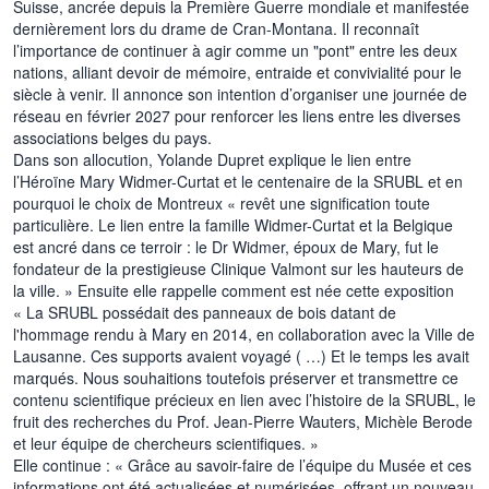
Suisse, ancrée depuis la Première Guerre mondiale et manifestée
dernièrement lors du drame de Cran-Montana. Il reconnaît
l’importance de continuer à agir comme un "pont" entre les deux
nations, alliant devoir de mémoire, entraide et convivialité pour le
siècle à venir. Il annonce son intention d’organiser une journée de
réseau en février 2027 pour renforcer les liens entre les diverses
associations belges du pays.
Dans son allocution, Yolande Dupret explique le lien entre
l’Héroïne Mary Widmer-Curtat et le centenaire de la SRUBL et en
pourquoi le choix de Montreux « revêt une signification toute
particulière. Le lien entre la famille Widmer-Curtat et la Belgique
est ancré dans ce terroir : le Dr Widmer, époux de Mary, fut le
fondateur de la prestigieuse Clinique Valmont sur les hauteurs de
la ville. » Ensuite elle rappelle comment est née cette exposition
« La SRUBL possédait des panneaux de bois datant de
l'hommage rendu à Mary en 2014, en collaboration avec la Ville de
Lausanne. Ces supports avaient voyagé ( …) Et le temps les avait
marqués. Nous souhaitions toutefois préserver et transmettre ce
contenu scientifique précieux en lien avec l’histoire de la SRUBL, le
fruit des recherches du Prof. Jean-Pierre Wauters, Michèle Berode
et leur équipe de chercheurs scientifiques. »
Elle continue : « Grâce au savoir-faire de l’équipe du Musée et ces
informations ont été actualisées et numérisées, offrant un nouveau