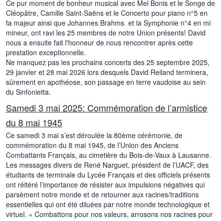
Ce pur moment de bonheur musical avec Mel Bonis et le Songe de
Cléopâtre, Camille Saint-Saëns et le Concerto pour piano n°5 en
fa majeur ainsi que Johannes Brahms et la Symphonie n°4 en mi
mineur, ont ravi les 25 membres de notre Union présents! David
nous a ensuite fait l'honneur de nous rencontrer après cette
prestation exceptionnelle.
Ne manquez pas les prochains concerts des 25 septembre 2025,
29 janvier et 28 mai 2026 lors desquels David Reiland terminera,
sûrement en apothéose, son passage en terre vaudoise au sein
du Sinfonietta.
Samedi 3 mai 2025: Commémoration de l’armistice
du 8 mai 1945
Ce samedi 3 mai s’est déroulée la 80ème cérémonie, de
commémoration du 8 mai 1945, de l’Union des Anciens
Combattants Français, au cimetière du Bois-de-Vaux à Lausanne.
Les messages divers de René Narguet, président de l’UACF, des
étudiants de terminale du Lycée Français et des officiels présents
ont réitéré l’importance de résister aux impulsions négatives qui
parsèment notre monde et de retourner aux racines/traditions
essentielles qui ont été diluées par notre monde technologique et
virtuel. « Combattons pour nos valeurs, arrosons nos racines pour