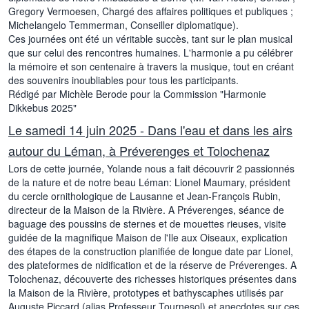
Gregory Vermoesen, Chargé des affaires politiques et publiques ;
Michelangelo Temmerman, Conseiller diplomatique).
Ces journées ont été un véritable succès, tant sur le plan musical
que sur celui des rencontres humaines. L'harmonie a pu célébrer
la mémoire et son centenaire à travers la musique, tout en créant
des souvenirs inoubliables pour tous les participants.
Rédigé par Michèle Berode pour la Commission "Harmonie
Dikkebus 2025"
Le samedi 14 juin 2025 - Dans l'eau et dans les airs
autour du Léman, à Préverenges et Tolochenaz
Lors de cette journée, Yolande nous a fait découvrir 2 passionnés
de la nature et de notre beau Léman: Lionel Maumary, président
du cercle ornithologique de Lausanne et Jean-François Rubin,
directeur de la Maison de la Rivière. A Préverenges, séance de
baguage des poussins de sternes et de mouettes rieuses, visite
guidée de la magnifique Maison de l'Ile aux Oiseaux, explication
des étapes de la construction planifiée de longue date par Lionel,
des plateformes de nidification et de la réserve de Préverenges. A
Tolochenaz, découverte des richesses historiques présentes dans
la Maison de la Rivière, prototypes et bathyscaphes utilisés par
Auguste Piccard (alias Professeur Tournesol) et anecdotes sur ces