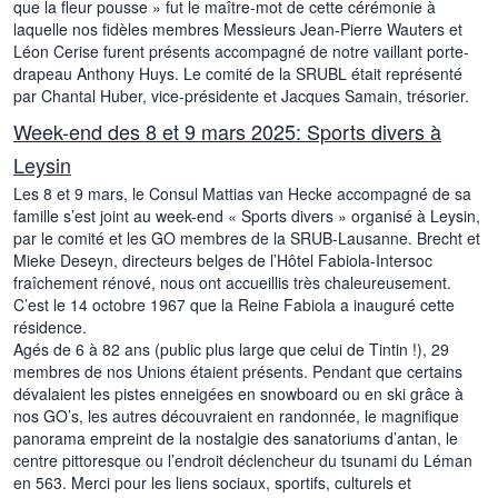
que la fleur pousse » fut le maître-mot de cette cérémonie à
laquelle nos fidèles membres Messieurs Jean-Pierre Wauters et
Léon Cerise furent présents accompagné de notre vaillant porte-
drapeau Anthony Huys. Le comité de la SRUBL était représenté
par Chantal Huber, vice-présidente et Jacques Samain, trésorier.
Week-end des 8 et 9 mars 2025: Sports divers à
Leysin
Les 8 et 9 mars, le Consul Mattias van Hecke accompagné de sa
famille s’est joint au week-end « Sports divers » organisé à Leysin,
par le comité et les GO membres de la SRUB-Lausanne. Brecht et
Mieke Deseyn, directeurs belges de l’Hôtel Fabiola-Intersoc
fraîchement rénové, nous ont accueillis très chaleureusement.
C’est le 14 octobre 1967 que la Reine Fabiola a inauguré cette
résidence.
Agés de 6 à 82 ans (public plus large que celui de Tintin !), 29
membres de nos Unions étaient présents. Pendant que certains
dévalaient les pistes enneigées en snowboard ou en ski grâce à
nos GO’s, les autres découvraient en randonnée, le magnifique
panorama empreint de la nostalgie des sanatoriums d’antan, le
centre pittoresque ou l’endroit déclencheur du tsunami du Léman
en 563. Merci pour les liens sociaux, sportifs, culturels et