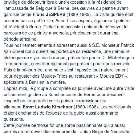
privilège de découvrir lors d’une exposition à la résidence de
l’ambassade de Belgique à Berne, des œuvres du peintre avant-
gardiste belge
Floris JESPERS
(1889-1965). La visite guidée était
assurée par sa petite-fille, Anne-Lise Jespers, également peintre
et résidant à Berne. C’était une occasion unique de découvrir le
parcours de ce peintre anversois, principalement durant sa
période africaine.
Tous nos remerciements s’adressent aussi à S.E. Monsieur Patrick
Van Gheel qui a ouvert les portes de sa résidence, une demeure
historique de style néo-baroque, présentée par le Dr. Michelangelo
Temmerman, conseiller diplomatique présent pour nous recevoir.
Puis à la mi-journée, une halte s’est imposée tout naturellement
pour déguster des Moules-Frites au restaurant « Moules EDY »,
spécialiste à Bern en la matière.
L’après-midi, le groupe a complété sa journée avec une autre visite
brillamment guidée au Kunstmuseum de Berne pour découvrir
l’exposition temporaire sur le peintre expressionniste
allemand
Ernst Ludwig Kirschner
(1880-1938). Les participants
étaient enchantés de l’exposé de la guide aussi charmante
qu’érudite.
Cette journée bernoise fut une sortie passionnante qui a aussi
permis de retrouver des membres de l’Union Belge de Neuchâtel.