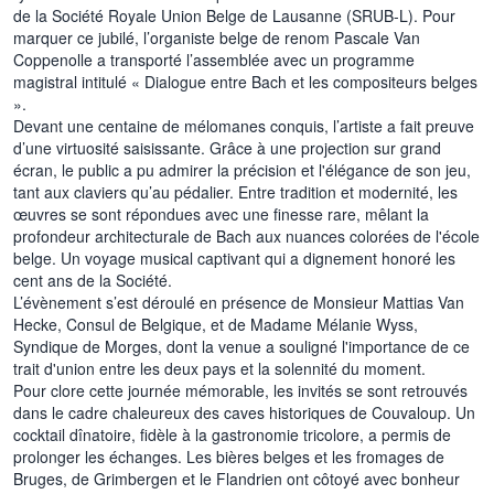
de la Société Royale Union Belge de Lausanne (SRUB-L). Pour
marquer ce jubilé, l’organiste belge de renom Pascale Van
Coppenolle a transporté l’assemblée avec un programme
magistral intitulé « Dialogue entre Bach et les compositeurs belges
».
Devant une centaine de mélomanes conquis, l’artiste a fait preuve
d’une virtuosité saisissante. Grâce à une projection sur grand
écran, le public a pu admirer la précision et l'élégance de son jeu,
tant aux claviers qu’au pédalier. Entre tradition et modernité, les
œuvres se sont répondues avec une finesse rare, mêlant la
profondeur architecturale de Bach aux nuances colorées de l'école
belge. Un voyage musical captivant qui a dignement honoré les
cent ans de la Société.
L’évènement s’est déroulé en présence de Monsieur Mattias Van
Hecke, Consul de Belgique, et de Madame Mélanie Wyss,
Syndique de Morges, dont la venue a souligné l'importance de ce
trait d'union entre les deux pays et la solennité du moment.
Pour clore cette journée mémorable, les invités se sont retrouvés
dans le cadre chaleureux des caves historiques de Couvaloup. Un
cocktail dînatoire, fidèle à la gastronomie tricolore, a permis de
prolonger les échanges. Les bières belges et les fromages de
Bruges, de Grimbergen et le Flandrien ont côtoyé avec bonheur