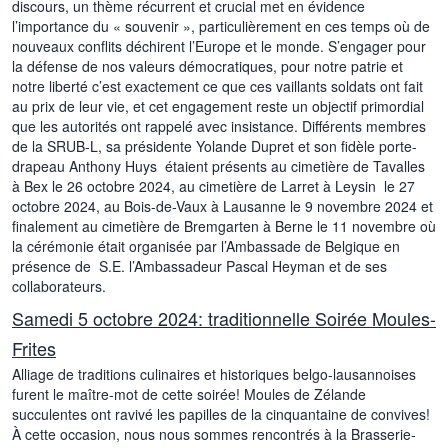
discours, un thème récurrent et crucial met en évidence
l’importance du « souvenir », particulièrement en ces temps où de
nouveaux conflits déchirent l’Europe et le monde. S’engager pour
la défense de nos valeurs démocratiques, pour notre patrie et
notre liberté c’est exactement ce que ces vaillants soldats ont fait
au prix de leur vie, et cet engagement reste un objectif primordial
que les autorités ont rappelé avec insistance. Différents membres
de la SRUB-L, sa présidente Yolande Dupret et son fidèle porte-
drapeau Anthony Huys étaient présents au cimetière de Tavalles
à Bex le 26 octobre 2024, au cimetière de Larret à Leysin le 27
octobre 2024, au Bois-de-Vaux à Lausanne le 9 novembre 2024 et
finalement au cimetière de Bremgarten à Berne le 11 novembre où
la cérémonie était organisée par l’Ambassade de Belgique en
présence de S.E. l’Ambassadeur Pascal Heyman et de ses
collaborateurs.
Samedi 5 octobre 2024: traditionnelle Soirée Moules-
Frites
Alliage de traditions culinaires et historiques belgo-lausannoises
furent le maître-mot de cette soirée! Moules de Zélande
succulentes ont ravivé les papilles de la cinquantaine de convives!
À cette occasion, nous nous sommes rencontrés à la Brasserie-