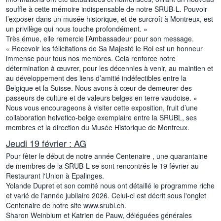
souffle à cette mémoire indispensable de notre SRUB-L. Pouvoir
l’exposer dans un musée historique, et de surcroît à Montreux, est
un privilège qui nous touche profondément. »
Très émue, elle remercie l’Ambassadeur pour son message.
« Recevoir les félicitations de Sa Majesté le Roi est un honneur
immense pour tous nos membres. Cela renforce notre
détermination à œuvrer, pour les décennies à venir, au maintien et
au développement des liens d’amitié indéfectibles entre la
Belgique et la Suisse. Nous avons à cœur de demeurer des
passeurs de culture et de valeurs belges en terre vaudoise. »
Nous vous encourageons à visiter cette exposition, fruit d’une
collaboration helvetico-belge exemplaire entre la SRUBL, ses
membres et la direction du Musée Historique de Montreux.
Jeudi 19 février : AG
Pour fêter le début de notre année Centenaire , une quarantaine
de membres de la SRUB-L se sont rencontrés le 19 février au
Restaurant l'Union à Epalinges.
Yolande Dupret et son comité nous ont détaillé le programme riche
et varié de l'année jubilaire 2026. Celui-ci est décrit sous l'onglet
Centenaire de notre site www.srubl.ch.
Sharon Weinblum et Katrien de Pauw, déléguées générales