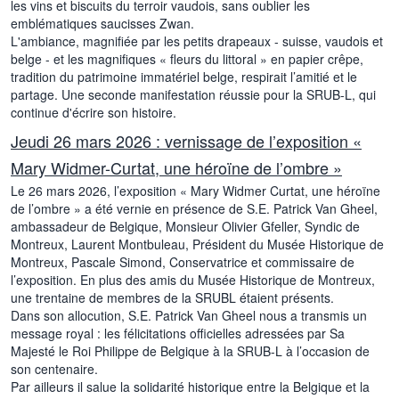
les vins et biscuits du terroir vaudois, sans oublier les
emblématiques saucisses Zwan.
L'ambiance, magnifiée par les petits drapeaux - suisse, vaudois et
belge - et les magnifiques « fleurs du littoral » en papier crêpe,
tradition du patrimoine immatériel belge, respirait l’amitié et le
partage. Une seconde manifestation réussie pour la SRUB-L, qui
continue d'écrire son histoire.
Jeudi 26 mars 2026 : vernissage de l’exposition «
Mary Widmer-Curtat, une héroïne de l’ombre »
Le 26 mars 2026, l’exposition « Mary Widmer Curtat, une héroïne
de l’ombre » a été vernie en présence de S.E. Patrick Van Gheel,
ambassadeur de Belgique, Monsieur Olivier Gfeller, Syndic de
Montreux, Laurent Montbuleau, Président du Musée Historique de
Montreux, Pascale Simond, Conservatrice et commissaire de
l’exposition. En plus des amis du Musée Historique de Montreux,
une trentaine de membres de la SRUBL étaient présents.
Dans son allocution, S.E. Patrick Van Gheel nous a transmis un
message royal : les félicitations officielles adressées par Sa
Majesté le Roi Philippe de Belgique à la SRUB-L à l’occasion de
son centenaire.
Par ailleurs il salue la solidarité historique entre la Belgique et la