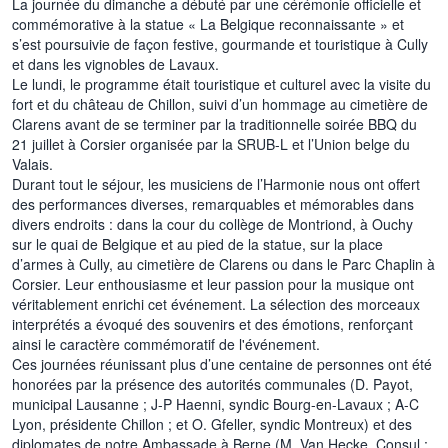
La journée du dimanche a débuté par une cérémonie officielle et
commémorative à la statue « La Belgique reconnaissante » et
s’est poursuivie de façon festive, gourmande et touristique à Cully
et dans les vignobles de Lavaux.
Le lundi, le programme était touristique et culturel avec la visite du
fort et du château de Chillon, suivi d’un hommage au cimetière de
Clarens avant de se terminer par la traditionnelle soirée BBQ du
21 juillet à Corsier organisée par la SRUB-L et l’Union belge du
Valais.
Durant tout le séjour, les musiciens de l’Harmonie nous ont offert
des performances diverses, remarquables et mémorables dans
divers endroits : dans la cour du collège de Montriond, à Ouchy
sur le quai de Belgique et au pied de la statue, sur la place
d’armes à Cully, au cimetière de Clarens ou dans le Parc Chaplin à
Corsier. Leur enthousiasme et leur passion pour la musique ont
véritablement enrichi cet événement. La sélection des morceaux
interprétés a évoqué des souvenirs et des émotions, renforçant
ainsi le caractère commémoratif de l'événement.
Ces journées réunissant plus d’une centaine de personnes ont été
honorées par la présence des autorités communales (D. Payot,
municipal Lausanne ; J-P Haenni, syndic Bourg-en-Lavaux ; A-C
Lyon, présidente Chillon ; et O. Gfeller, syndic Montreux) et des
diplomates de notre Ambassade à Berne (M. Van Hecke, Consul ;