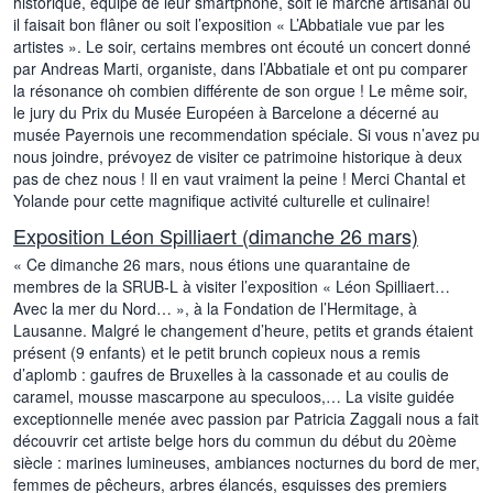
historique, équipé de leur smartphone, soit le marché artisanal où
il faisait bon flâner ou soit l’exposition « L’Abbatiale vue par les
artistes ». Le soir, certains membres ont écouté un concert donné
par Andreas Marti, organiste, dans l’Abbatiale et ont pu comparer
la résonance oh combien différente de son orgue ! Le même soir,
le jury du Prix du Musée Européen à Barcelone a décerné au
musée Payernois une recommendation spéciale. Si vous n’avez pu
nous joindre, prévoyez de visiter ce patrimoine historique à deux
pas de chez nous ! Il en vaut vraiment la peine ! Merci Chantal et
Yolande pour cette magnifique activité culturelle et culinaire!
Exposition Léon Spilliaert (dimanche 26 mars)
« Ce dimanche 26 mars, nous étions une quarantaine de
membres de la SRUB-L à visiter l’exposition « Léon Spilliaert…
Avec la mer du Nord… », à la Fondation de l’Hermitage, à
Lausanne. Malgré le changement d’heure, petits et grands étaient
présent (9 enfants) et le petit brunch copieux nous a remis
d’aplomb : gaufres de Bruxelles à la cassonade et au coulis de
caramel, mousse mascarpone au speculoos,… La visite guidée
exceptionnelle menée avec passion par Patricia Zaggali nous a fait
découvrir cet artiste belge hors du commun du début du 20ème
siècle : marines lumineuses, ambiances nocturnes du bord de mer,
femmes de pêcheurs, arbres élancés, esquisses des premiers