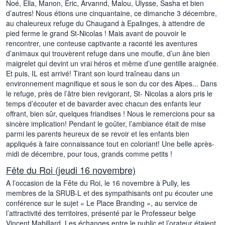
Noé, Ella, Manon, Eric, Arvannd, Malou, Ulysse, Sasha et bien
d’autres! Nous étions une cinquantaine, ce dimanche 3 décembre,
au chaleureux refuge du Chaugand à Epalinges, à attendre de
pied ferme le grand St-Nicolas ! Mais avant de pouvoir le
rencontrer, une conteuse captivante a raconté les aventures
d’animaux qui trouvèrent refuge dans une moufle, d’un âne bien
maigrelet qui devint un vrai héros et même d’une gentille araignée.
Et puis, IL est arrivé! Tirant son lourd traîneau dans un
environnement magnifique et sous le son du cor des Alpes... Dans
le refuge, près de l’âtre bien revigorant, St- Nicolas a alors pris le
temps d’écouter et de bavarder avec chacun des enfants leur
offrant, bien sûr, quelques friandises ! Nous le remercions pour sa
sincère implication! Pendant le goûter, l’ambiance était de mise
parmi les parents heureux de se revoir et les enfants bien
appliqués à faire connaissance tout en coloriant! Une belle après-
midi de décembre, pour tous, grands comme petits !
Fête du Roi (jeudi 16 novembre)
A l’occasion de la Fête du Roi, le 16 novembre à Pully, les
membres de la SRUB-L et des sympathisants ont pu écouter une
conférence sur le sujet « Le Place Branding », au service de
l’attractivité des territoires, présenté par le Professeur belge
Vincent Mabillard. Les échanges entre le public et l’orateur étaient