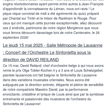
engins révolutionnaires ayant permis entre autres à Jean-François
d'approfondir la connaissance du Léman, nous ont ravis ! Le
pique-nique convivial de midi a été agrémenté du quizz préparé
par Chantal sur Tintin et le trésor de Rackham le Rouge. Pour
ceux qui ont manqué cette journée exceptionnelle, allez découvrir
ces 2 endroits, patrimoine de notre région Morgienne que nous
vous ferons découvrir davantage lors de notre Centenaire, le 26
septembre 2026!
Le jeudi 15 mai 2025 - Salle Métropole de Lausanne
: Concert de l’Orchestre Le Sinfonietta sous la
direction de DAVID REILAND
Ce 15 mai, David Reiland; chef d'orchestre belge à qui nous avons
remis le prix Olga Tobler-Kochen il y a 3 ans et Louis Schwizgebel;
pianiste lausannois ont fait baigner le Sinfonietta de Lausanne
dans des variations musicales orientales. Nous avons été
subjugués par la direction animée, élégante et pleine de sensibilité
de notre compatriote Maestro David, par la performance
envoûtante, cristalline et lyrique de Louis ainsi que par la symbiose
entraînante et passionnée des musiciens de l'orchestre du
Sinfonietta de Lausanne!