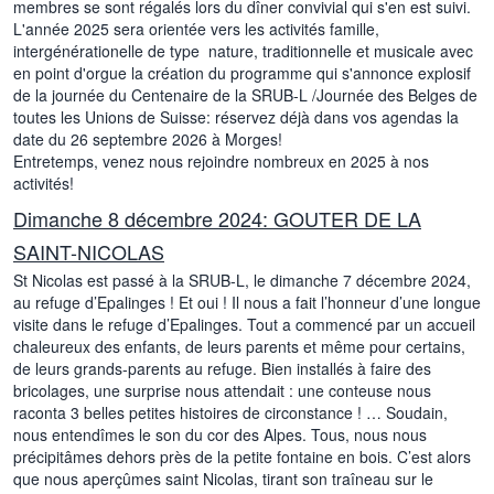
membres se sont régalés lors du dîner convivial qui s'en est suivi.
L'année 2025 sera orientée vers les activités famille,
intergénérationelle de type nature, traditionnelle et musicale avec
en point d'orgue la création du programme qui s'annonce explosif
de la journée du Centenaire de la SRUB-L /Journée des Belges de
toutes les Unions de Suisse: réservez déjà dans vos agendas la
date du 26 septembre 2026 à Morges!
Entretemps, venez nous rejoindre nombreux en 2025 à nos
activités!
Dimanche 8 décembre 2024: GOUTER DE LA
SAINT-NICOLAS
St Nicolas est passé à la SRUB-L, le dimanche 7 décembre 2024,
au refuge d’Epalinges ! Et oui ! Il nous a fait l’honneur d’une longue
visite dans le refuge d’Epalinges. Tout a commencé par un accueil
chaleureux des enfants, de leurs parents et même pour certains,
de leurs grands-parents au refuge. Bien installés à faire des
bricolages, une surprise nous attendait : une conteuse nous
raconta 3 belles petites histoires de circonstance ! … Soudain,
nous entendîmes le son du cor des Alpes. Tous, nous nous
précipitâmes dehors près de la petite fontaine en bois. C’est alors
que nous aperçûmes saint Nicolas, tirant son traîneau sur le