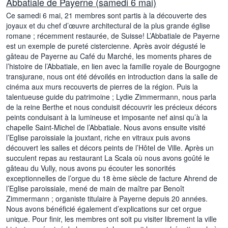
Abbatiale de Payerne (samedi 6 mai)
Ce samedi 6 mai, 21 membres sont partis à la découverte des
joyaux et du chef d’œuvre architectural de la plus grande église
romane ; récemment restaurée, de Suisse! L’Abbatiale de Payerne
est un exemple de pureté cistercienne. Après avoir dégusté le
gâteau de Payerne au Café du Marché, les moments phares de
l’histoire de l’Abbatiale, en lien avec la famille royale de Bourgogne
transjurane, nous ont été dévoilés en introduction dans la salle de
cinéma aux murs recouverts de pierres de la région. Puis la
talentueuse guide du patrimoine ; Lydie Zimmermann, nous parla
de la reine Berthe et nous conduisit découvrir les précieux décors
peints conduisant à la lumineuse et imposante nef ainsi qu’à la
chapelle Saint-Michel de l’Abbatiale. Nous avons ensuite visité
l’Eglise paroissiale la jouxtant, riche en vitraux puis avons
découvert les salles et décors peints de l’Hôtel de Ville. Après un
succulent repas au restaurant La Scala où nous avons goûté le
gâteau du Vully, nous avons pu écouter les sonorités
exceptionnelles de l’orgue du 18 ème siècle de facture Ahrend de
l’Eglise paroissiale, mené de main de maître par Benoît
Zimmermann ; organiste titulaire à Payerne depuis 20 années.
Nous avons bénéficié également d’explications sur cet orgue
unique. Pour finir, les membres ont soit pu visiter librement la ville