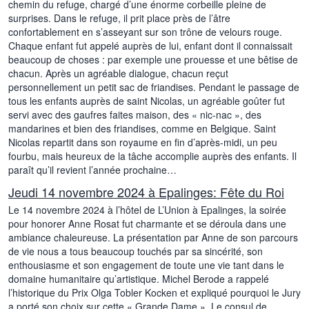
chemin du refuge, chargé d’une énorme corbeille pleine de
surprises. Dans le refuge, il prit place près de l’âtre
confortablement en s’asseyant sur son trône de velours rouge.
Chaque enfant fut appelé auprès de lui, enfant dont il connaissait
beaucoup de choses : par exemple une prouesse et une bêtise de
chacun. Après un agréable dialogue, chacun reçut
personnellement un petit sac de friandises. Pendant le passage de
tous les enfants auprès de saint Nicolas, un agréable goûter fut
servi avec des gaufres faites maison, des « nic-nac », des
mandarines et bien des friandises, comme en Belgique. Saint
Nicolas repartit dans son royaume en fin d’après-midi, un peu
fourbu, mais heureux de la tâche accomplie auprès des enfants. Il
paraît qu’il revient l’année prochaine…
Jeudi 14 novembre 2024 à Epalinges: Fête du Roi
Le 14 novembre 2024 à l’hôtel de L’Union à Epalinges, la soirée
pour honorer Anne Rosat fut charmante et se déroula dans une
ambiance chaleureuse. La présentation par Anne de son parcours
de vie nous a tous beaucoup touchés par sa sincérité, son
enthousiasme et son engagement de toute une vie tant dans le
domaine humanitaire qu’artistique. Michel Berode a rappelé
l’historique du Prix Olga Tobler Kocken et expliqué pourquoi le Jury
a porté son choix sur cette « Grande Dame ». Le consul de