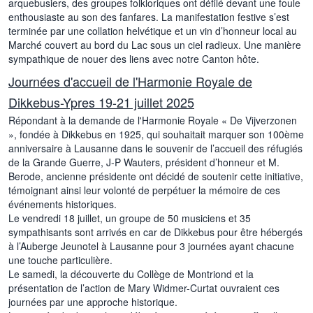
arquebusiers, des groupes folkloriques ont défilé devant une foule
enthousiaste au son des fanfares. La manifestation festive s’est
terminée par une collation helvétique et un vin d’honneur local au
Marché couvert au bord du Lac sous un ciel radieux. Une manière
sympathique de nouer des liens avec notre Canton hôte.
Journées d'accueil de l'Harmonie Royale de
Dikkebus-Ypres 19-21 juillet 2025
Répondant à la demande de l'Harmonie Royale « De Vijverzonen
», fondée à Dikkebus en 1925, qui souhaitait marquer son 100ème
anniversaire à Lausanne dans le souvenir de l’accueil des réfugiés
de la Grande Guerre, J-P Wauters, président d’honneur et M.
Berode, ancienne présidente ont décidé de soutenir cette initiative,
témoignant ainsi leur volonté de perpétuer la mémoire de ces
événements historiques.
Le vendredi 18 juillet, un groupe de 50 musiciens et 35
sympathisants sont arrivés en car de Dikkebus pour être hébergés
à l’Auberge Jeunotel à Lausanne pour 3 journées ayant chacune
une touche particulière.
Le samedi, la découverte du Collège de Montriond et la
présentation de l’action de Mary Widmer-Curtat ouvraient ces
journées par une approche historique.