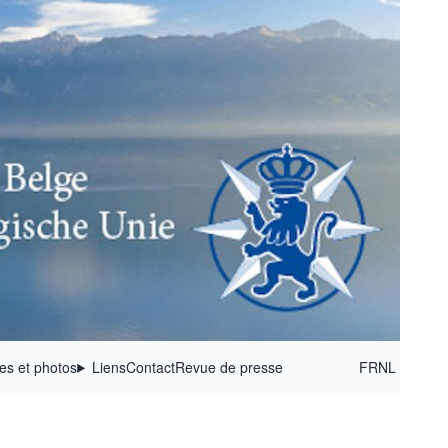
ées et photos
Liens
Contact
Revue de presse
FR
NL