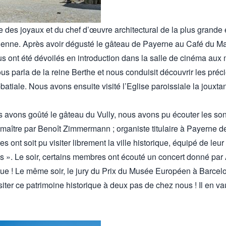
 des joyaux et du chef d’œuvre architectural de la plus grande
ienne. Après avoir dégusté le gâteau de Payerne au Café du Mar
s ont été dévoilés en introduction dans la salle de cinéma aux m
s parla de la reine Berthe et nous conduisit découvrir les préc
atiale. Nous avons ensuite visité l’Eglise paroissiale la jouxtan
 avons goûté le gâteau du Vully, nous avons pu écouter les son
e maître par Benoît Zimmermann ; organiste titulaire à Payerne
s ont soit pu visiter librement la ville historique, équipé de leur
stes ». Le soir, certains membres ont écouté un concert donné par
gue ! Le même soir, le jury du Prix du Musée Européen à Bar
iter ce patrimoine historique à deux pas de chez nous ! Il en va