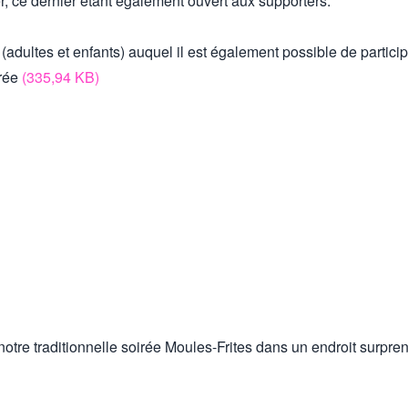
r, ce dernier étant également ouvert aux supporters.
ultes et enfants) auquel il est également possible de participe
trée
(335,94 KB)
tre traditionnelle soirée Moules-Frites dans un endroit surpre