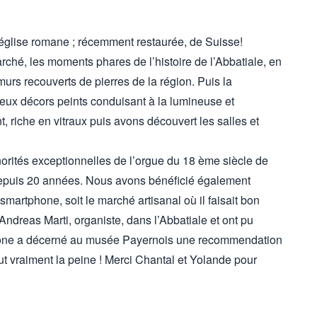
 église romane ; récemment restaurée, de Suisse!
ché, les moments phares de l’histoire de l’Abbatiale, en
urs recouverts de pierres de la région. Puis la
ieux décors peints conduisant à la lumineuse et
t, riche en vitraux puis avons découvert les salles et
orités exceptionnelles de l’orgue du 18 ème siècle de
 depuis 20 années. Nous avons bénéficié également
 smartphone, soit le marché artisanal où il faisait bon
 Andreas Marti, organiste, dans l’Abbatiale et ont pu
celone a décerné au musée Payernois une recommendation
ut vraiment la peine ! Merci Chantal et Yolande pour