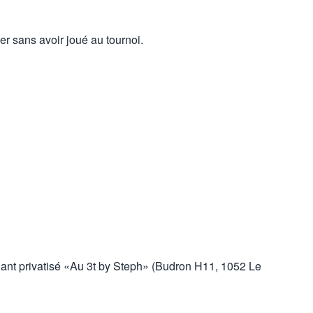
r sans avoir joué au tournoi.
nant privatisé «Au 3t by Steph» (Budron H11, 1052 Le