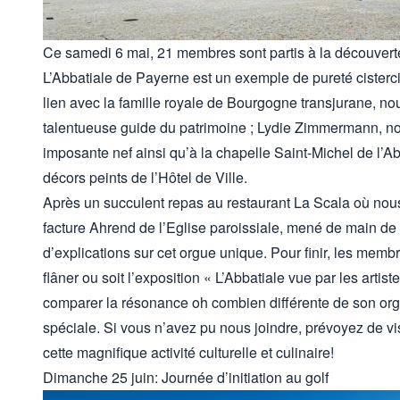
Ce samedi 6 mai, 21 membres sont partis à la découverte
L’Abbatiale de Payerne est un exemple de pureté cisterc
lien avec la famille royale de Bourgogne transjurane, nou
talentueuse guide du patrimoine ; Lydie Zimmermann, nou
imposante nef ainsi qu’à la chapelle Saint-Michel de l’Abb
décors peints de l’Hôtel de Ville.
Après un succulent repas au restaurant La Scala où nous
facture Ahrend de l’Eglise paroissiale, mené de main d
d’explications sur cet orgue unique. Pour finir, les membre
flâner ou soit l’exposition « L’Abbatiale vue par les arti
comparer la résonance oh combien différente de son or
spéciale. Si vous n’avez pu nous joindre, prévoyez de vis
cette magnifique activité culturelle et culinaire!
Dimanche 25 juin: Journée d’initiation au golf