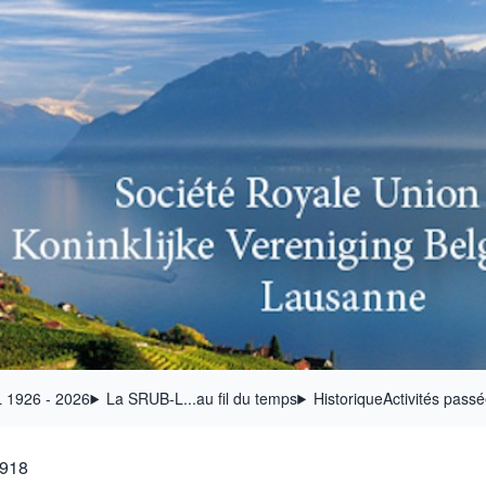
 1926 - 2026
La SRUB-L...au fil du temps
Historique
Activités pass
1918